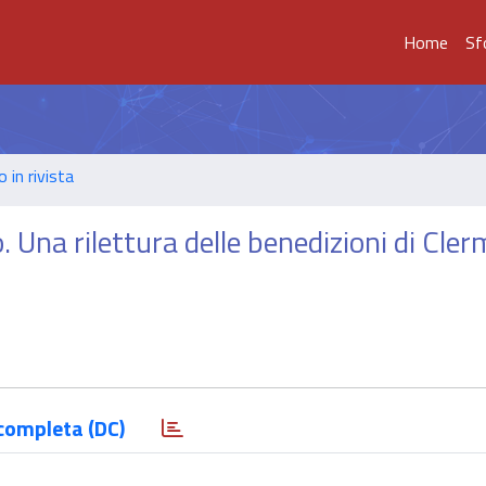
Home
Sf
o in rivista
. Una rilettura delle benedizioni di Cle
completa (DC)