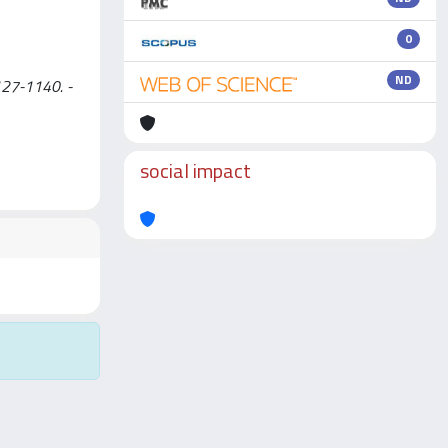
0
ND
1127-1140. -
social impact