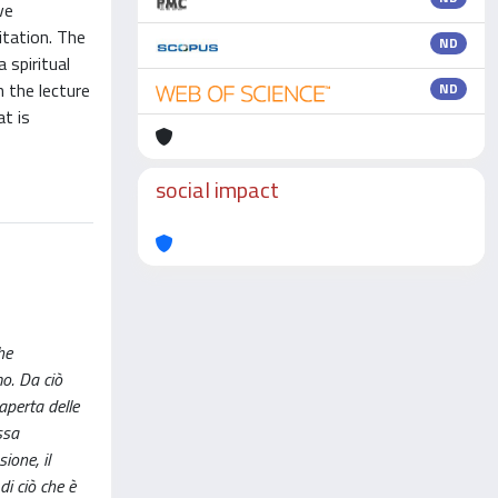
ve
itation. The
ND
a spiritual
 the lecture
ND
at is
social impact
he
o. Da ciò
aperta delle
ssa
ione, il
di ciò che è