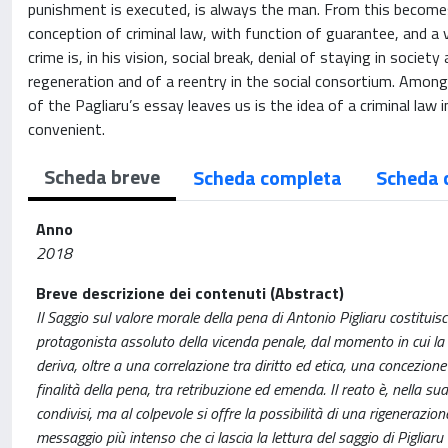
punishment is executed, is always the man. From this becomes,
conception of criminal law, with function of guarantee, and a 
crime is, in his vision, social break, denial of staying in society
regeneration and of a reentry in the social consortium. Amon
of the Pagliaru’s essay leaves us is the idea of a criminal law 
convenient.
Scheda breve
Scheda completa
Scheda 
Anno
2018
Breve descrizione dei contenuti (Abstract)
Il Saggio sul valore morale della pena di Antonio Pigliaru costituis
protagonista assoluto della vicenda penale, dal momento in cui la 
deriva, oltre a una correlazione tra diritto ed etica, una concezione
finalità della pena, tra retribuzione ed emenda. Il reato è, nella sua
condivisi, ma al colpevole si offre la possibilità di una rigenerazione 
messaggio più intenso che ci lascia la lettura del saggio di Pigliaru è