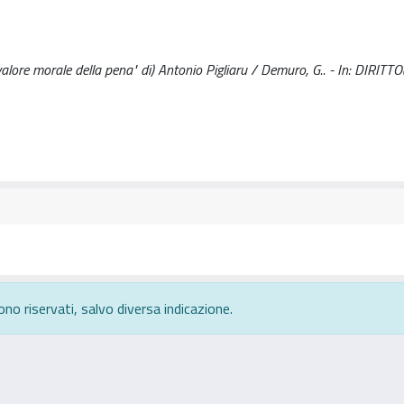
 valore morale della pena" di) Antonio Pigliaru / Demuro, G.. - In: DIRIT
ono riservati, salvo diversa indicazione.