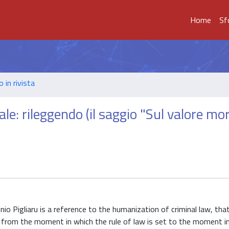
Home
Sf
o in rivista
le: rileggendo (il saggio "Sul valore mo
o Pigliaru is a reference to the humanization of criminal law, that
, from the moment in which the rule of law is set to the moment i