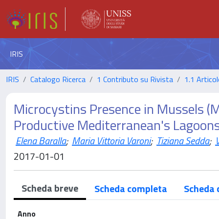
IRIS
IRIS
Catalogo Ricerca
1 Contributo su Rivista
1.1 Articol
Microcystins Presence in Mussels (M
Productive Mediterranean's Lagoons (
Elena Baralla
;
Maria Vittoria Varoni
;
Tiziana Sedda
;
V
2017-01-01
Scheda breve
Scheda completa
Scheda 
Anno