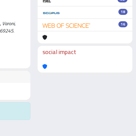
18
, Varoni,
16
3769245.
social impact