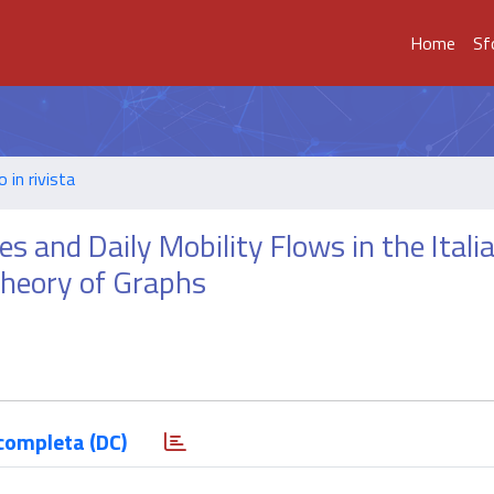
Home
Sf
o in rivista
 and Daily Mobility Flows in the Itali
Theory of Graphs
completa (DC)