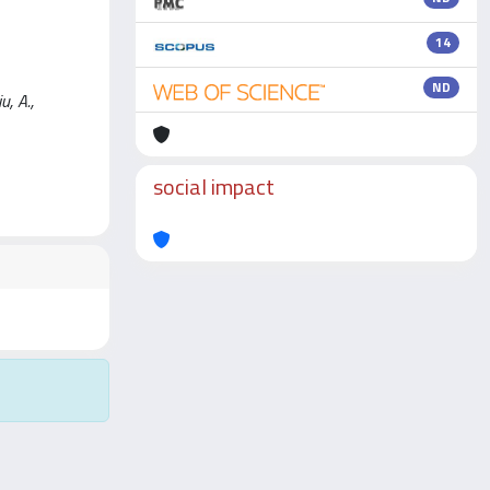
14
ND
, A.,
social impact