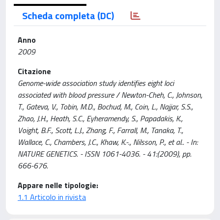
Scheda completa (DC)
Anno
2009
Citazione
Genome-wide association study identifies eight loci
associated with blood pressure / Newton-Cheh, C., Johnson,
T., Gateva, V., Tobin, M.D., Bochud, M., Coin, L., Najjar, S.S.,
Zhao, J.H., Heath, S.C., Eyheramendy, S., Papadakis, K.,
Voight, B.F., Scott, L.J., Zhang, F., Farrall, M., Tanaka, T.,
Wallace, C., Chambers, J.C., Khaw, K.-., Nilsson, P., et al.. - In:
NATURE GENETICS. - ISSN 1061-4036. - 41:(2009), pp.
666-676.
Appare nelle tipologie:
1.1 Articolo in rivista