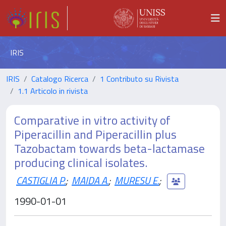
IRIS
IRIS
Catalogo Ricerca
1 Contributo su Rivista
1.1 Articolo in rivista
Comparative in vitro activity of
Piperacillin and Piperacillin plus
Tazobactam towards beta-lactamase
producing clinical isolates.
CASTIGLIA P.
;
MAIDA A.
;
MURESU E.
;
1990-01-01