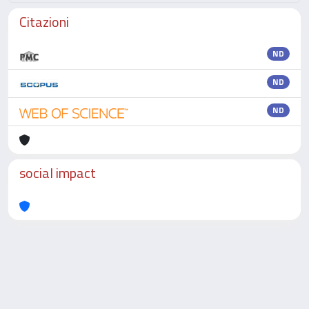
Citazioni
ND
ND
ND
social impact
Powered by
IRIS
-
about IRIS
-
Utilizzo dei cookie
-
Privacy
Copyright © 2026