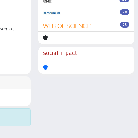
28
23
uno, U.,
social impact