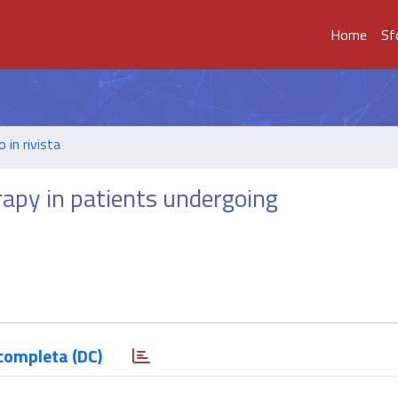
Home
Sf
o in rivista
apy in patients undergoing
completa (DC)