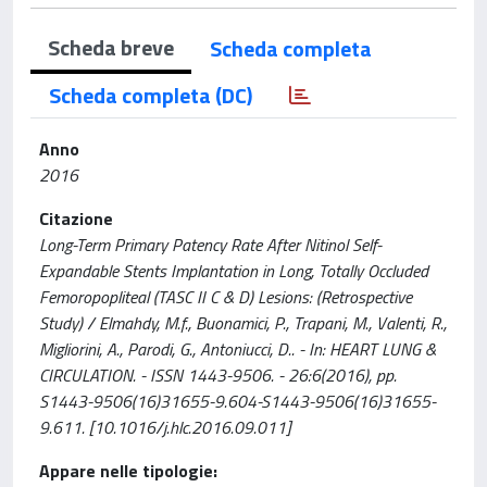
Scheda breve
Scheda completa
Scheda completa (DC)
Anno
2016
Citazione
Long-Term Primary Patency Rate After Nitinol Self-
Expandable Stents Implantation in Long, Totally Occluded
Femoropopliteal (TASC II C & D) Lesions: (Retrospective
Study) / Elmahdy, M.f., Buonamici, P., Trapani, M., Valenti, R.,
Migliorini, A., Parodi, G., Antoniucci, D.. - In: HEART LUNG &
CIRCULATION. - ISSN 1443-9506. - 26:6(2016), pp.
S1443-9506(16)31655-9.604-S1443-9506(16)31655-
9.611. [10.1016/j.hlc.2016.09.011]
Appare nelle tipologie: