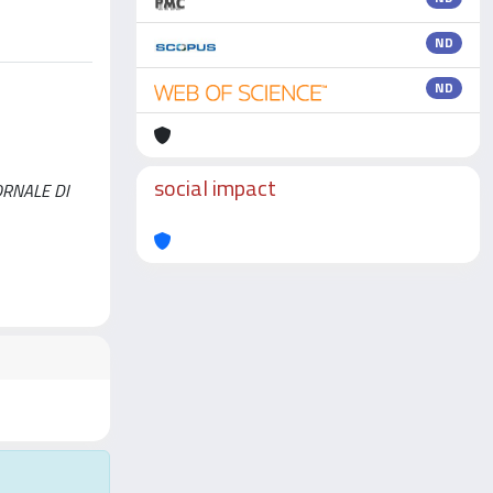
ND
ND
social impact
GIORNALE DI