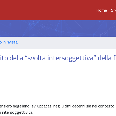
Home
Sf
o in rivista
ito della “svolta intersoggettiva” della f
ensiero hegeliano, sviluppatasi negl ultimi decenni sia nel contesto
i intersoggettività.