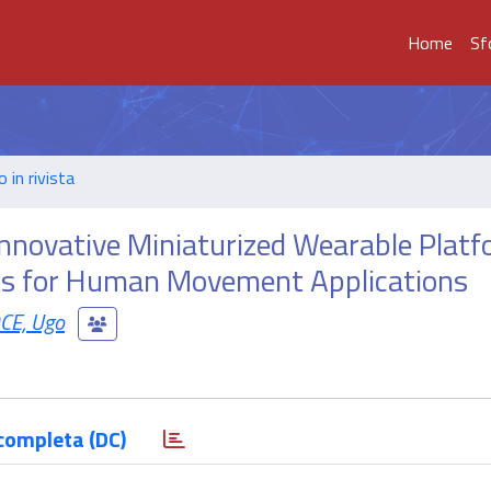
Home
Sf
o in rivista
nnovative Miniaturized Wearable Platf
s for Human Movement Applications
CE, Ugo
completa (DC)