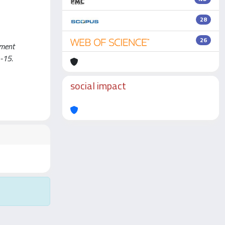
28
26
ement
1-15.
social impact