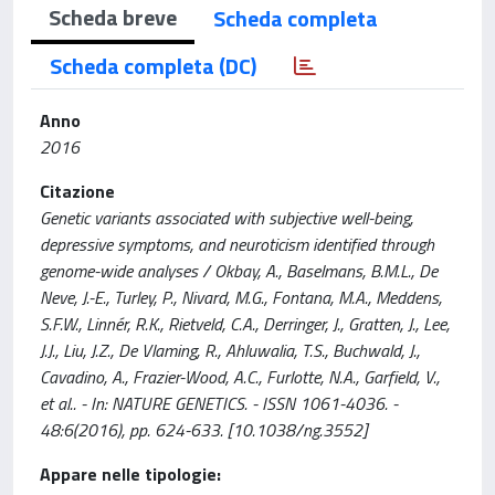
Scheda breve
Scheda completa
Scheda completa (DC)
Anno
2016
Citazione
Genetic variants associated with subjective well-being,
depressive symptoms, and neuroticism identified through
genome-wide analyses / Okbay, A., Baselmans, B.M.L., De
Neve, J.-E., Turley, P., Nivard, M.G., Fontana, M.A., Meddens,
S.F.W., Linnér, R.K., Rietveld, C.A., Derringer, J., Gratten, J., Lee,
J.J., Liu, J.Z., De Vlaming, R., Ahluwalia, T.S., Buchwald, J.,
Cavadino, A., Frazier-Wood, A.C., Furlotte, N.A., Garfield, V.,
et al.. - In: NATURE GENETICS. - ISSN 1061-4036. -
48:6(2016), pp. 624-633. [10.1038/ng.3552]
Appare nelle tipologie: