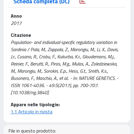
Scheda completa (DC)
Anno
2017
Citazione
Population- and individual-specific regulatory variation in
Sardinia / Pala, M., Zappala, Z., Marongiu, M., Li, X., Davis,
J.r., Cusano, R., Crobu, F., Kukurba, K.r., Gloudemans, M.j.,
Reinier, F., Berutti, R., Piras, M.g., Mulas, A., Zoledziewska,
M., Marongiu, M., Sorokin, E.p., Hess, G.t., Smith, K.s.,
Busonero, F., Maschio, A., et al.. - In: NATURE GENETICS. -
ISSN 1061-4036. - 49:5(2017), pp. 700-707.
[10.1038/ng.3840]
Appare nelle tipologie:
1.1 Articolo in rivista
File in questo prodotto: