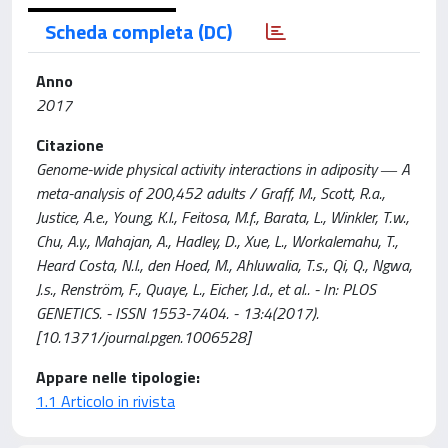
Scheda completa (DC)
Anno
2017
Citazione
Genome-wide physical activity interactions in adiposity ― A
meta-analysis of 200,452 adults / Graff, M., Scott, R.a.,
Justice, A.e., Young, K.l., Feitosa, M.f., Barata, L., Winkler, T.w.,
Chu, A.y., Mahajan, A., Hadley, D., Xue, L., Workalemahu, T.,
Heard Costa, N.l., den Hoed, M., Ahluwalia, T.s., Qi, Q., Ngwa,
J.s., Renström, F., Quaye, L., Eicher, J.d., et al.. - In: PLOS
GENETICS. - ISSN 1553-7404. - 13:4(2017).
[10.1371/journal.pgen.1006528]
Appare nelle tipologie:
1.1 Articolo in rivista