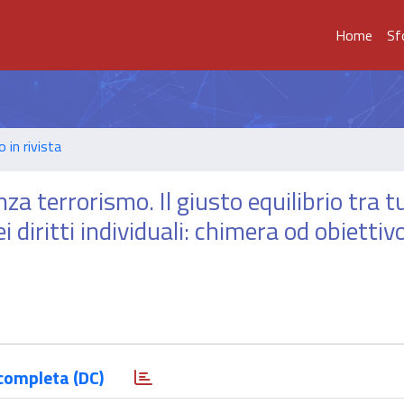
Home
Sf
o in rivista
a terrorismo. Il giusto equilibrio tra t
 diritti individuali: chimera od obiettiv
completa (DC)