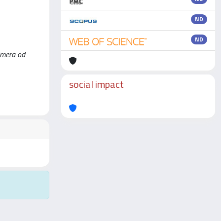
ND
ND
himera od
social impact