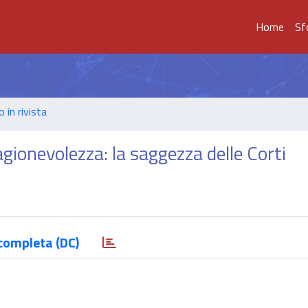
Home
Sf
o in rivista
ragionevolezza: la saggezza delle Corti
completa (DC)