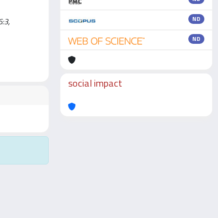
ND
6:3,
ND
social impact