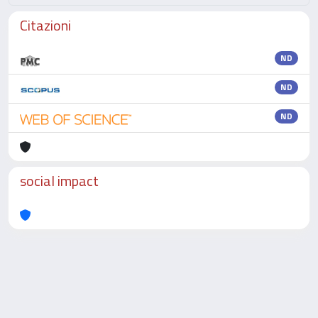
Citazioni
ND
ND
ND
social impact
Powered by
IRIS
-
about IRIS
-
Utilizzo dei cookie
-
Privacy
Copyright © 2026