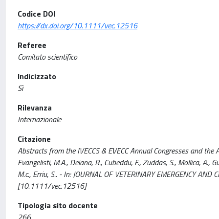
Codice DOI
https://dx.doi.org/10.1111/vec.12516
Referee
Comitato scientifico
Indicizzato
Sì
Rilevanza
Internazionale
Citazione
Abstracts from the IVECCS & EVECC Annual Congresses and the AC
Evangelisti, M.A., Deiana, R., Cubeddu, F., Zuddas, S., Mollica, A., Gu
M.c., Erriu, S.. - In: JOURNAL OF VETERINARY EMERGENCY AND C
[10.1111/vec.12516]
Tipologia sito docente
266