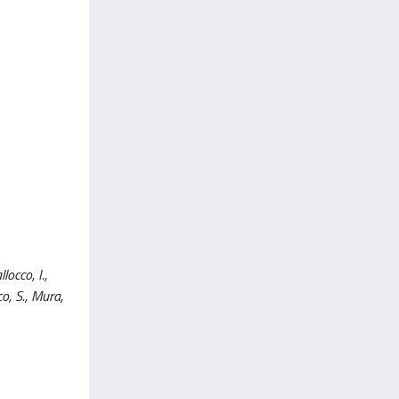
occo, I.,
co, S., Mura,