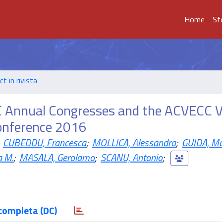
Home
Sf
t in rivista
C Annual Congresses and the ACVECC 
Conference 2016
CUBEDDU, Francesca
;
MOLLICA, Alessandra
;
GUIDA, Ma
a M.
;
MASALA, Gerolamo
;
SCANU, Antonio
;
completa (DC)