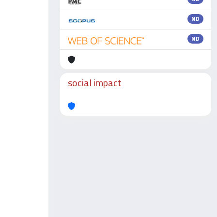
ND
ND
social impact