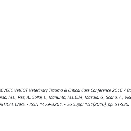
VECC VetCOT Veterinary Trauma & Critical Care Conference 2016 / Ball
ida, M.L., Pes, A., Sollai, L., Manunta, M.L.G.M., Masala, G., Scanu, A., Vis
RITICAL CARE. - ISSN 1479-3261. - 26 Suppl 1:S1(2016), pp. S1-S35.