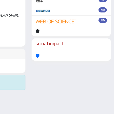
ND
UROPEAN SPINE
ND
social impact