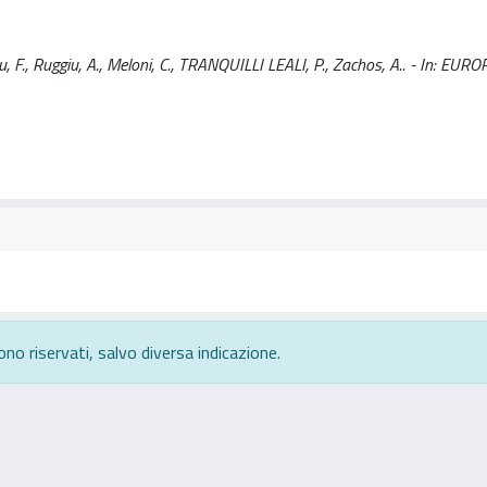
resu, F., Ruggiu, A., Meloni, C., TRANQUILLI LEALI, P., Zachos, A.. - In: E
ono riservati, salvo diversa indicazione.