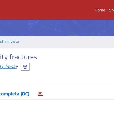
Home
Sf
t in rivista
lity fractures
I, Paolo
;
completa (DC)