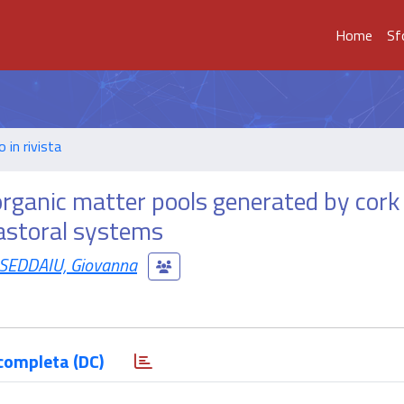
Home
Sf
o in rivista
l organic matter pools generated by cork
pastoral systems
SEDDAIU, Giovanna
completa (DC)