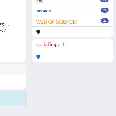
22
22
i, C.,
9-67.
social impact