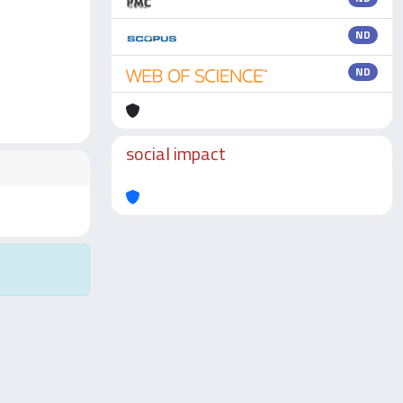
ND
ND
social impact