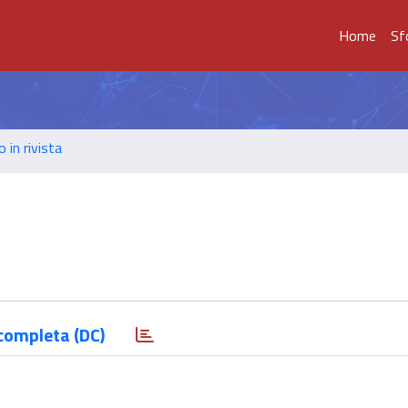
Home
Sf
o in rivista
completa (DC)