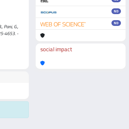
ND
ND
 Pani, G.,
125-4653. -
social impact