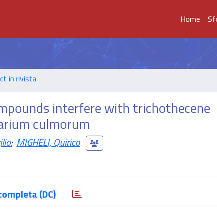
Home
Sf
t in rivista
ompounds interfere with trichothecene
usarium culmorum
lio
;
MIGHELI, Quirico
completa (DC)