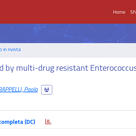
Home
Sf
o in rivista
d by multi-drug resistant Enterococcu
RAPPELLI, Paola
completa (DC)