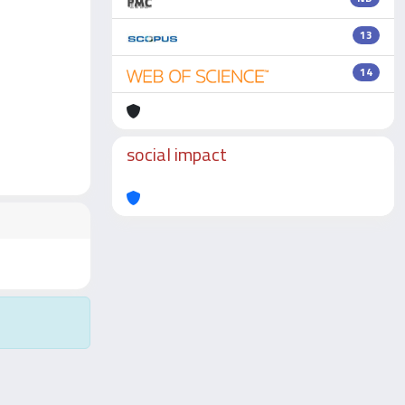
13
14
social impact