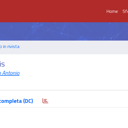
Home
Sf
o in rivista
is
o Antonio
completa (DC)