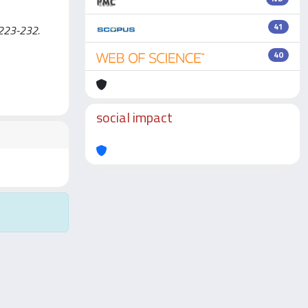
41
. 223-232.
40
social impact