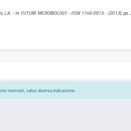
Sechi, L.A.. - In: FUTURE MICROBIOLOGY. - ISSN 1746-0913. - (2013), pp
ono riservati, salvo diversa indicazione.