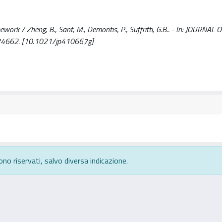
work / Zheng, B., Sant, M., Demontis, P., Suffritti, G.B.. - In: JOURNAL
-24662. [10.1021/jp410667g]
ono riservati, salvo diversa indicazione.