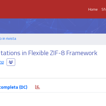
Home
Sf
o in rivista
tations in Flexible ZIF-8 Framework
no
completa (DC)