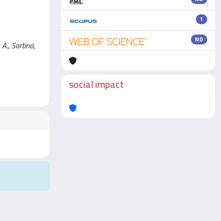
1
ND
A., Sortino,
social impact