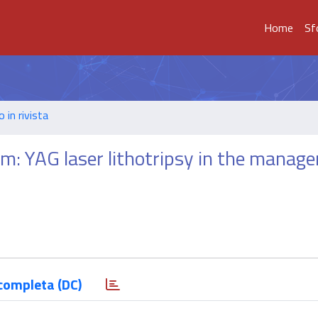
Home
Sf
o in rivista
um: YAG laser lithotripsy in the manag
completa (DC)