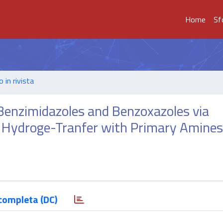
Home
Sf
o in rivista
Benzimidazoles and Benzoxazoles via
 Hydroge-Tranfer with Primary Amines
completa (DC)