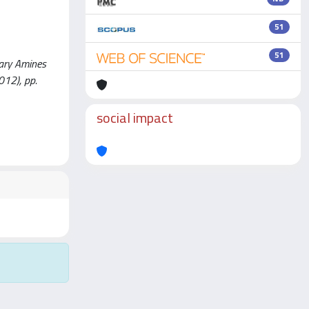
51
51
mary Amines
012), pp.
social impact