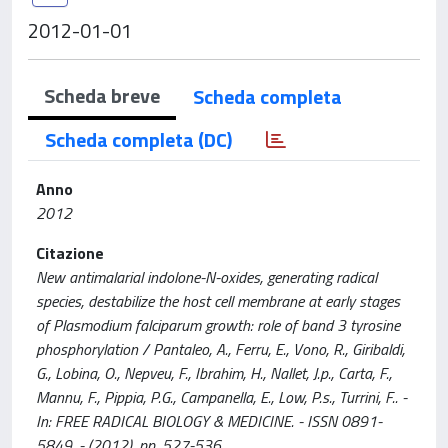
2012-01-01
Scheda breve
Scheda completa
Scheda completa (DC)
Anno
2012
Citazione
New antimalarial indolone-N-oxides, generating radical
species, destabilize the host cell membrane at early stages
of Plasmodium falciparum growth: role of band 3 tyrosine
phosphorylation / Pantaleo, A., Ferru, E., Vono, R., Giribaldi,
G., Lobina, O., Nepveu, F., Ibrahim, H., Nallet, J.p., Carta, F.,
Mannu, F., Pippia, P.G., Campanella, E., Low, P.s., Turrini, F.. -
In: FREE RADICAL BIOLOGY & MEDICINE. - ISSN 0891-
5849. - (2012), pp. 527-536.