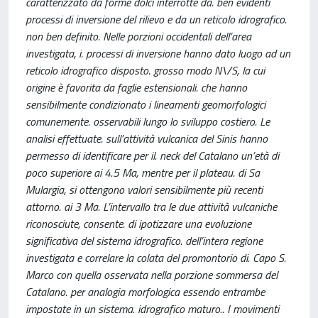
caratterizzato da forme dolci interrotte da. ben evidenti
processi di inversione del rilievo e da un reticolo idrografico.
non ben definito. Nelle porzioni occidentali dell’area
investigata, i. processi di inversione hanno dato luogo ad un
reticolo idrografico disposto. grosso modo N\/S, la cui
origine è favorita da faglie estensionali. che hanno
sensibilmente condizionato i lineamenti geomorfologici
comunemente. osservabili lungo lo sviluppo costiero. Le
analisi effettuate. sull’attività vulcanica del Sinis hanno
permesso di identificare per il. neck del Catalano un’età di
poco superiore ai 4.5 Ma, mentre per il plateau. di Sa
Mulargia, si ottengono valori sensibilmente più recenti
attorno. ai 3 Ma. L’intervallo tra le due attività vulcaniche
riconosciute, consente. di ipotizzare una evoluzione
significativa del sistema idrografico. dell’intera regione
investigata e correlare la colata del promontorio di. Capo S.
Marco con quella osservata nella porzione sommersa del
Catalano. per analogia morfologica essendo entrambe
impostate in un sistema. idrografico maturo.. I movimenti