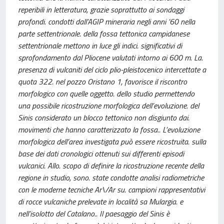
reperibili in letteratura, grazie soprattutto ai sondaggi
profondi. condotti dall’AGIP mineraria negli anni ’60 nella
parte settentrionale. della fossa tettonica campidanese
settentrionale mettono in luce gli indici. significativi di
sprofondamento dal Pliocene valutati intorno ai 600 m. La.
presenza di vulcaniti del ciclo plio-pleistocenico intercettate a
quota 322. nel pozzo Oristano 1, favorisce il riscontro
morfologico con quelle oggetto. dello studio permettendo
una possibile ricostruzione morfologica dell’evoluzione. del
Sinis considerato un blocco tettonico non disgiunto dai.
movimenti che hanno caratterizzato la fossa.. L’evoluzione
morfologica dell’area investigata può essere ricostruita. sulla
base dei dati cronologici ottenuti sui differenti episodi
vulcanici. Allo. scopo di definire la ricostruzione recente della
regione in studio, sono. state condotte analisi radiometriche
con le moderne tecniche Ar\/Ar su. campioni rappresentativi
di rocce vulcaniche prelevate in località sa Mulargia. e
nell’isolotto del Catalano.. Il paesaggio del Sinis è