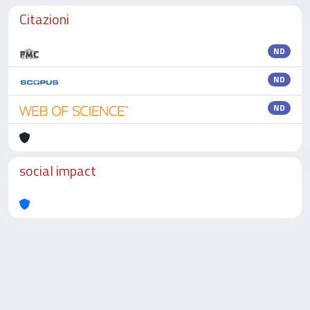
Citazioni
ND
ND
ND
social impact
Powered by
IRIS
-
about IRIS
-
Utilizzo dei cookie
-
Privacy
Copyright © 2026