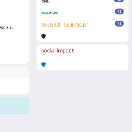
42
41
nnu, F.,
social impact