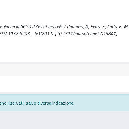
ation in G6PD deficient red cells / Pantaleo, A., Ferru, E., Carta, F., Ma
ONE. - ISSN 1932-6203. - 6:1(2011). [10.1371/journal.pone.0015847]
ono riservati, salvo diversa indicazione.