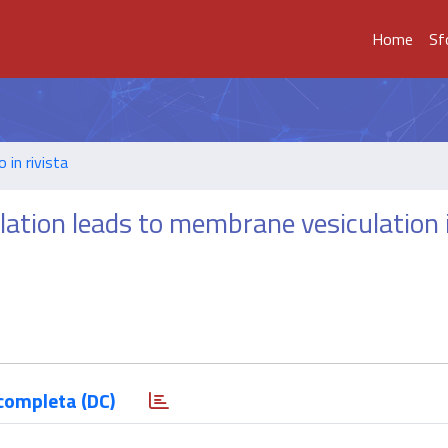
Home
Sf
o in rivista
lation leads to membrane vesiculation 
completa (DC)