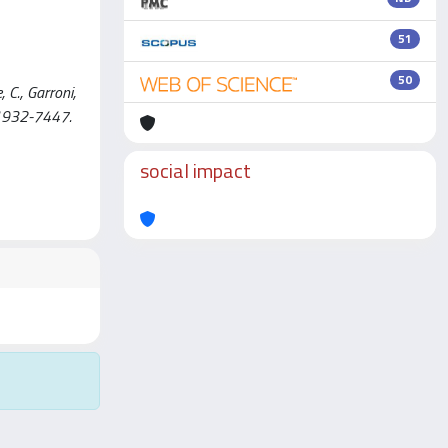
51
50
C., Garroni,
N 1932-7447.
social impact