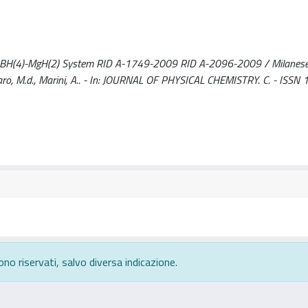
aBH(4)-MgH(2) System RID A-1749-2009 RID A-2096-2009 / Milanese, 
 S., Baro, M.d., Marini, A.. - In: JOURNAL OF PHYSICAL CHEMISTRY. C. - ISS
ono riservati, salvo diversa indicazione.