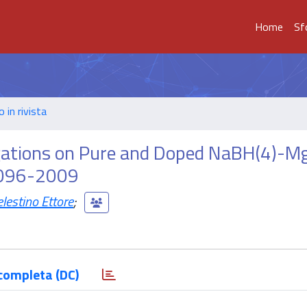
Home
Sf
o in rivista
gations on Pure and Doped NaBH(4)-M
2096-2009
estino Ettore
;
completa (DC)