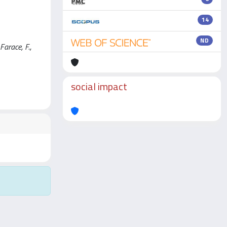
14
ND
Farace, F.,
social impact