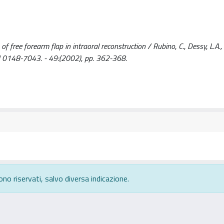
free forearm flap in intraoral reconstruction / Rubino, C., Dessy, L.A., 
SN 0148-7043. - 49:(2002), pp. 362-368.
ono riservati, salvo diversa indicazione.