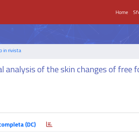
Home
Sf
o in rivista
analysis of the skin changes of free 
completa (DC)