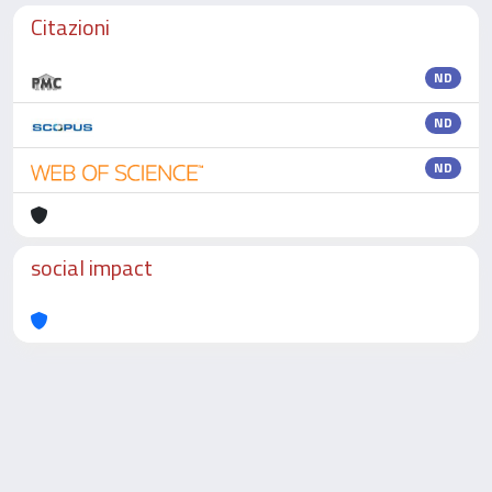
Citazioni
ND
ND
ND
social impact
Powered by
IRIS
-
about IRIS
-
Utilizzo dei cookie
-
Privacy
Copyright © 2026