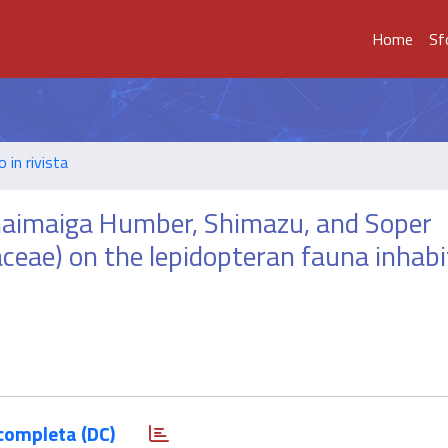
Home
Sf
o in rivista
aimaiga Humber, Shimazu, and Soper
ae) on the lepidopteran fauna inhabi
completa (DC)