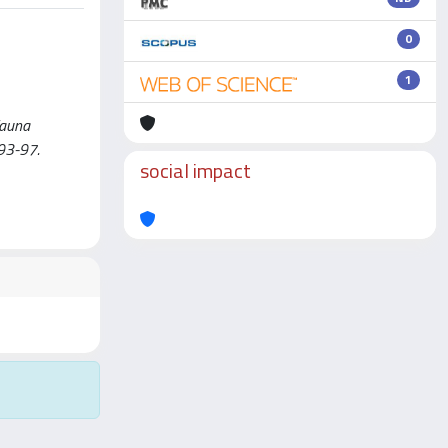
0
1
fauna
 93-97.
social impact