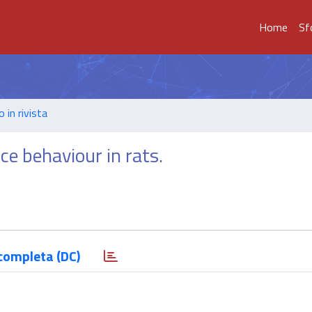
Home
Sf
o in rivista
ce behaviour in rats.
completa (DC)