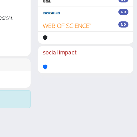
ND
LOGICAL
ND
social impact