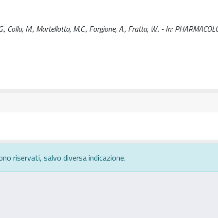
G., Collu, M., Martellotta, M.C., Forgione, A., Fratta, W.. - In: PHARMACO
ono riservati, salvo diversa indicazione.