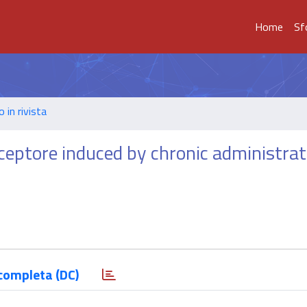
Home
Sf
o in rivista
eptore induced by chronic administrat
completa (DC)