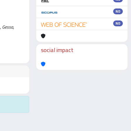
ND
ND
, Gessa,
social impact