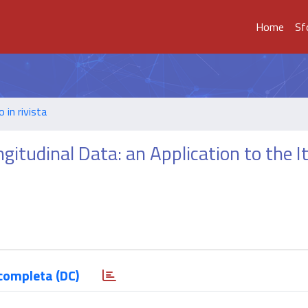
Home
Sf
o in rivista
gitudinal Data: an Application to the It
completa (DC)