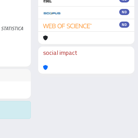
ND
ND
DI STATISTICA
social impact