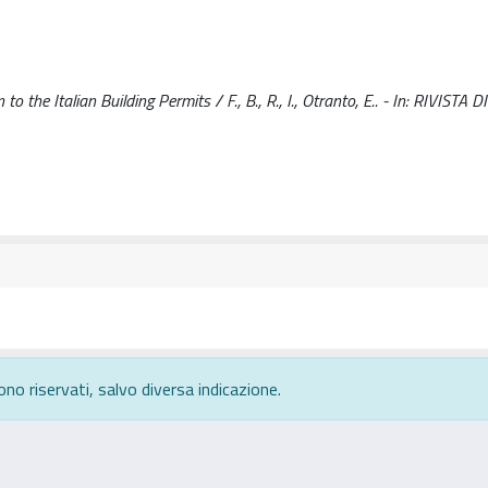
 the Italian Building Permits / F., B., R., I., Otranto, E.. - In: RIVISTA 
ono riservati, salvo diversa indicazione.