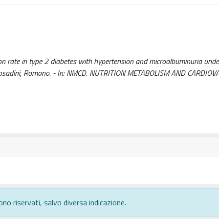
ion rate in type 2 diabetes with hypertension and microalbuminuria unde
o, G; Nosadini, Romano. - In: NMCD. NUTRITION METABOLISM AND CARDIO
ono riservati, salvo diversa indicazione.