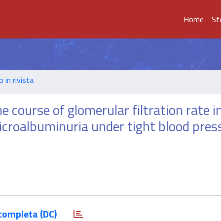
Home
Sf
o in rivista
e course of glomerular filtration rate i
croalbuminuria under tight blood pres
completa (DC)