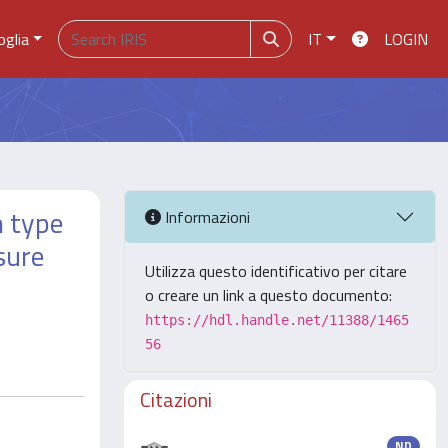
oglia
IT
LOGIN
n type
Informazioni
sure
Utilizza questo identificativo per citare
o creare un link a questo documento:
https://hdl.handle.net/11388/1465
56
Citazioni
ND