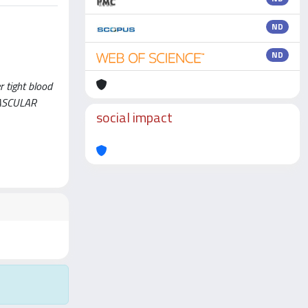
ND
ND
r tight blood
VASCULAR
social impact