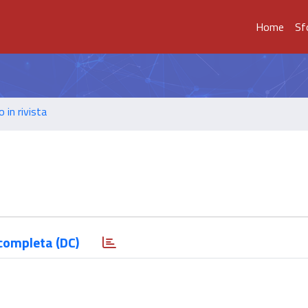
Home
Sf
o in rivista
completa (DC)