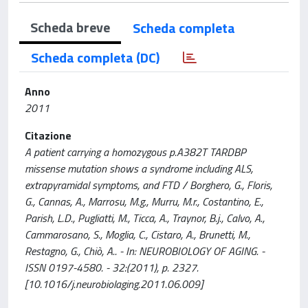
Scheda breve
Scheda completa
Scheda completa (DC)
Anno
2011
Citazione
A patient carrying a homozygous p.A382T TARDBP
missense mutation shows a syndrome including ALS,
extrapyramidal symptoms, and FTD / Borghero, G., Floris,
G., Cannas, A., Marrosu, M.g., Murru, M.r., Costantino, E.,
Parish, L.D., Pugliatti, M., Ticca, A., Traynor, B.j., Calvo, A.,
Cammarosano, S., Moglia, C., Cistaro, A., Brunetti, M.,
Restagno, G., Chiò, A.. - In: NEUROBIOLOGY OF AGING. -
ISSN 0197-4580. - 32:(2011), p. 2327.
[10.1016/j.neurobiolaging.2011.06.009]