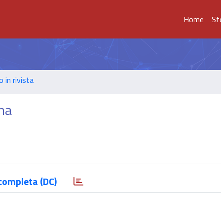
Home
Sf
o in rivista
gna
completa (DC)