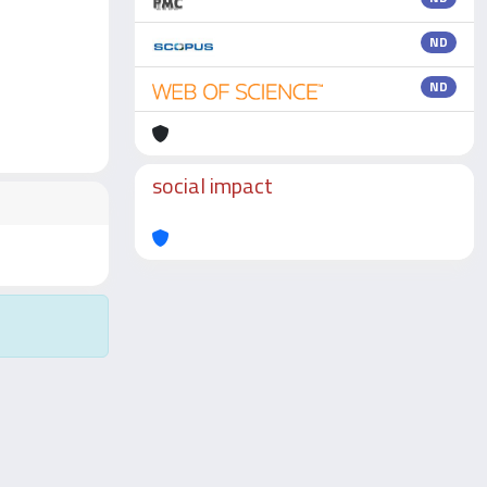
ND
ND
social impact