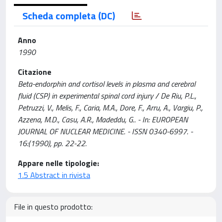
Scheda completa (DC)
Anno
1990
Citazione
Beta-endorphin and cortisol levels in plasma and cerebral
fluid (CSP) in experimental spinal cord injury / De Riu, P.L.,
Petruzzi, V., Melis, F., Caria, M.A., Dore, F., Arru, A., Vargiu, P.,
Azzena, M.D., Casu, A.R., Madeddu, G.. - In: EUROPEAN
JOURNAL OF NUCLEAR MEDICINE. - ISSN 0340-6997. -
16:(1990), pp. 22-22.
Appare nelle tipologie:
1.5 Abstract in rivista
File in questo prodotto: