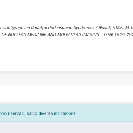
intigraphy in doubtful Parkinsonian Syndromes / Nuvoli, S.M.F., M. R., P
OURNAL OF NUCLEAR MEDICINE AND MOLECULAR IMAGING. - ISSN 1619-707
ono riservati, salvo diversa indicazione.