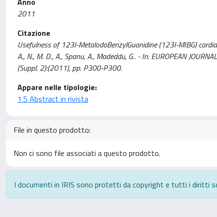
Anno
2011
Citazione
Usefulness of 123I-MetalodoBenzylGuanidine (123I-MIBG) cardiac sc
A., N., M. D., A., Spanu, A., Madeddu, G.. - In: EUROPEAN J
(Suppl. 2):(2011), pp. P300-P300.
Appare nelle tipologie:
1.5 Abstract in rivista
File in questo prodotto:
Non ci sono file associati a questo prodotto.
I documenti in IRIS sono protetti da copyright e tutti i diritti s