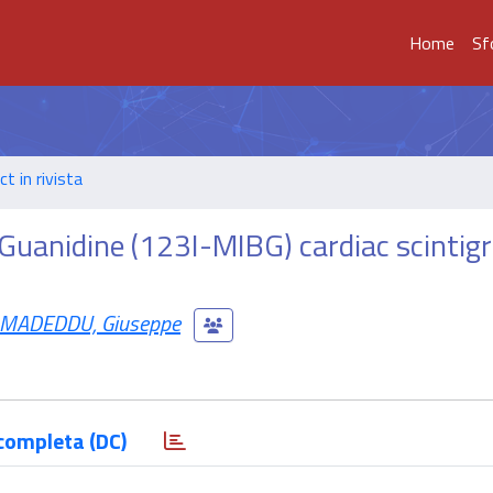
Home
Sf
t in rivista
uanidine (123I-MIBG) cardiac scintigr
MADEDDU, Giuseppe
completa (DC)