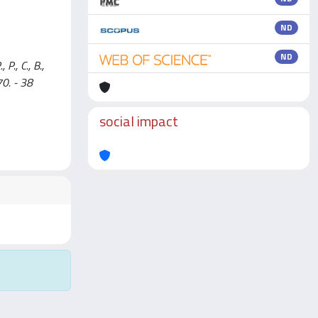
ND
ND
., C., B.,
0. - 38
social impact