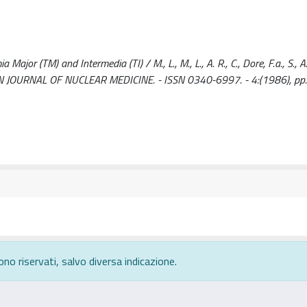
or (TM) and Intermedia (TI) / M., L., M., L., A. R., C., Dore, F.a., S., A., 
 EUROPEAN JOURNAL OF NUCLEAR MEDICINE. - ISSN 0340-6997. - 4:(1986), p
ono riservati, salvo diversa indicazione.