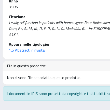
Anno
1986
Citazione
Leydig cell function in patients with homozygous Beta-thalassaemia Maj
Dore, F.r., A., M., M., P., P. P., R., L., O., Madeddu, G.. - In:
A131.
Appare nelle tipologie:
1.5 Abstract in rivista
File in questo prodotto:
Non ci sono file associati a questo prodotto.
I documenti in IRIS sono protetti da copyright e tutti i diritti s