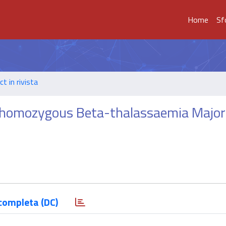
Home
Sf
t in rivista
ith homozygous Beta-thalassaemia Major
completa (DC)