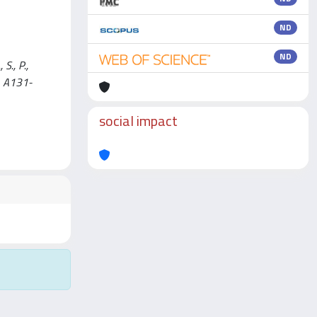
ND
ND
S., P.,
p. A131-
social impact