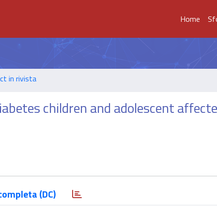
Home
Sf
t in rivista
iabetes children and adolescent affect
completa (DC)