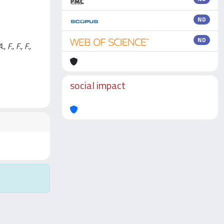
ND
ND
 F., F., F.,
social impact