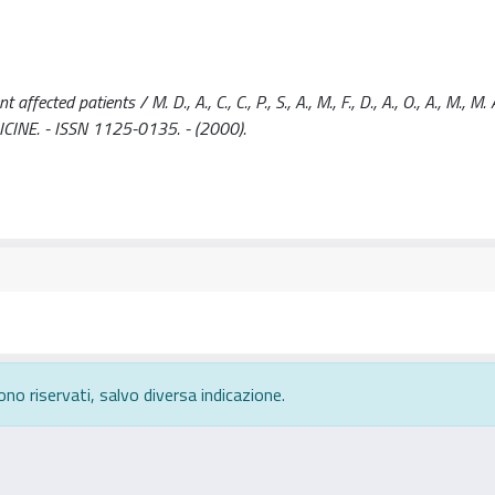
ted patients / M. D., A., C., C., P., S., A., M., F., D., A., O., A., M., M. A.,
CINE. - ISSN 1125-0135. - (2000).
ono riservati, salvo diversa indicazione.