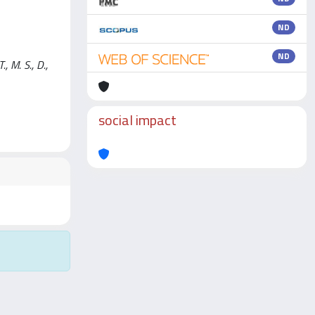
ND
ND
, M. S., D.,
social impact