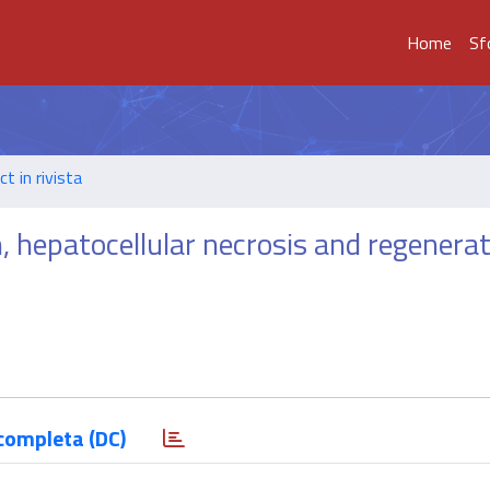
Home
Sf
t in rivista
, hepatocellular necrosis and regenerat
completa (DC)