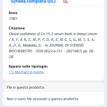
Scheda completa (DC)
Anno
1987
Citazione
Clinical usefulness of Ca 15-3 serum levels in breast cancer
/ A., F., A. R., C., M., P., F., D., R., E., M. G., S., G., M., T., S., A.,
A., D., G., Madeddu, G.. - In: JOURNAL OF STEROID
BIOCHEMISTRY. - ISSN 0022-4731. - 28:(1987), pp. 28-
28.
Appare nelle tipologie:
1.5 Abstract in rivista
File in questo prodotto:
Non ci sono file associati a questo prodotto.