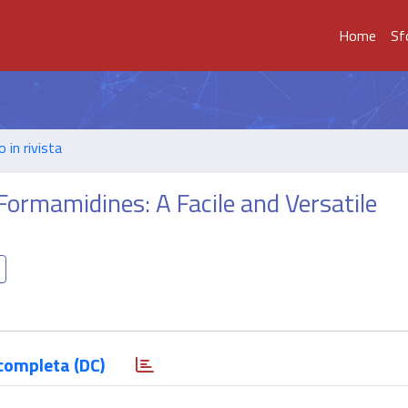
Home
Sf
o in rivista
 Formamidines: A Facile and Versatile
completa (DC)