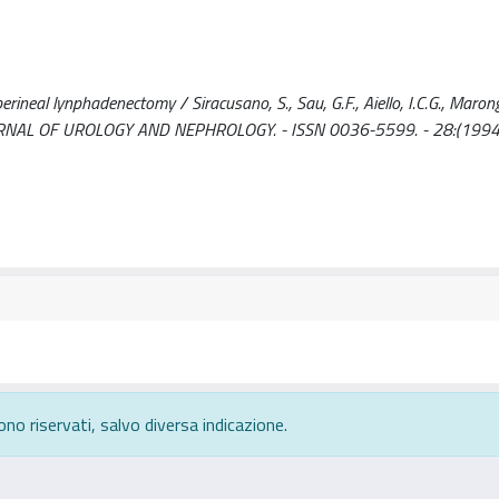
ineal lynphadenectomy / Siracusano, S., Sau, G.F., Aiello, I.C.G., Marongi
 JOURNAL OF UROLOGY AND NEPHROLOGY. - ISSN 0036-5599. - 28:(1994)
ono riservati, salvo diversa indicazione.