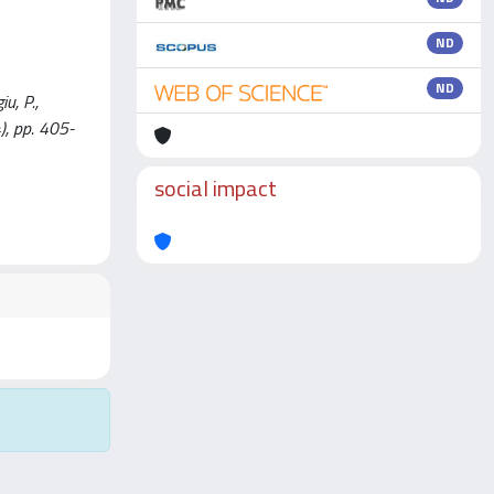
ND
ND
u, P.,
, pp. 405-
social impact