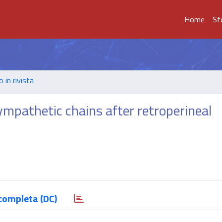
Home
Sf
o in rivista
ympathetic chains after retroperineal
completa (DC)